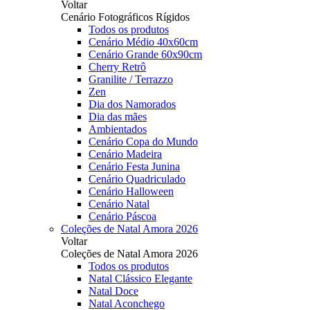
Voltar
Cenário Fotográficos Rígidos
Todos os produtos
Cenário Médio 40x60cm
Cenário Grande 60x90cm
Cherry Retrô
Granilite / Terrazzo
Zen
Dia dos Namorados
Dia das mães
Ambientados
Cenário Copa do Mundo
Cenário Madeira
Cenário Festa Junina
Cenário Quadriculado
Cenário Halloween
Cenário Natal
Cenário Páscoa
Coleções de Natal Amora 2026
Voltar
Coleções de Natal Amora 2026
Todos os produtos
Natal Clássico Elegante
Natal Doce
Natal Aconchego