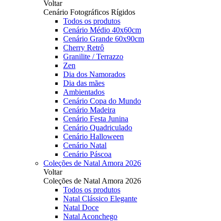
Voltar
Cenário Fotográficos Rígidos
Todos os produtos
Cenário Médio 40x60cm
Cenário Grande 60x90cm
Cherry Retrô
Granilite / Terrazzo
Zen
Dia dos Namorados
Dia das mães
Ambientados
Cenário Copa do Mundo
Cenário Madeira
Cenário Festa Junina
Cenário Quadriculado
Cenário Halloween
Cenário Natal
Cenário Páscoa
Coleções de Natal Amora 2026
Voltar
Coleções de Natal Amora 2026
Todos os produtos
Natal Clássico Elegante
Natal Doce
Natal Aconchego