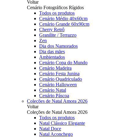
Voltar
Cenário Fotográficos Rígidos
Todos os produtos
Cenário Médio 40x60cm
Cenário Grande 60x90cm
Cherry Retrô
Granilite / Terrazzo
Zen
Dia dos Namorados
Dia das mães
Ambientados
Cenário Copa do Mundo
Cenário Madeira
Cenário Festa Junina
Cenário Quadriculado
Cenário Halloween
Cenário Natal
Cenário Páscoa
Coleções de Natal Amora 2026
Voltar
Coleções de Natal Amora 2026
Todos os produtos
Natal Clássico Elegante
Natal Doce
Natal Aconchego