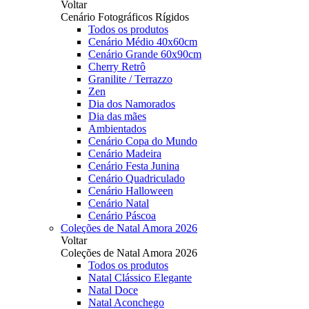
Voltar
Cenário Fotográficos Rígidos
Todos os produtos
Cenário Médio 40x60cm
Cenário Grande 60x90cm
Cherry Retrô
Granilite / Terrazzo
Zen
Dia dos Namorados
Dia das mães
Ambientados
Cenário Copa do Mundo
Cenário Madeira
Cenário Festa Junina
Cenário Quadriculado
Cenário Halloween
Cenário Natal
Cenário Páscoa
Coleções de Natal Amora 2026
Voltar
Coleções de Natal Amora 2026
Todos os produtos
Natal Clássico Elegante
Natal Doce
Natal Aconchego