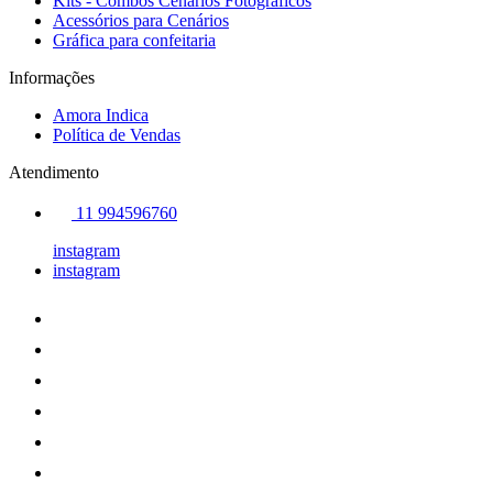
Kits - Combos Cenários Fotográficos
Acessórios para Cenários
Gráfica para confeitaria
Informações
Amora Indica
Política de Vendas
Atendimento
11 994596760
instagram
instagram