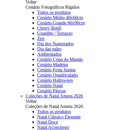
Voltar
Cenário Fotográficos Rígidos
Todos os produtos
Cenário Médio 40x60cm
Cenário Grande 60x90cm
Cherry Retrô
Granilite / Terrazzo
Zen
Dia dos Namorados
Dia das mães
Ambientados
Cenário Copa do Mundo
Cenário Madeira
Cenário Festa Junina
Cenário Quadriculado
Cenário Halloween
Cenário Natal
Cenário Páscoa
Coleções de Natal Amora 2026
Voltar
Coleções de Natal Amora 2026
Todos os produtos
Natal Clássico Elegante
Natal Doce
Natal Aconchego