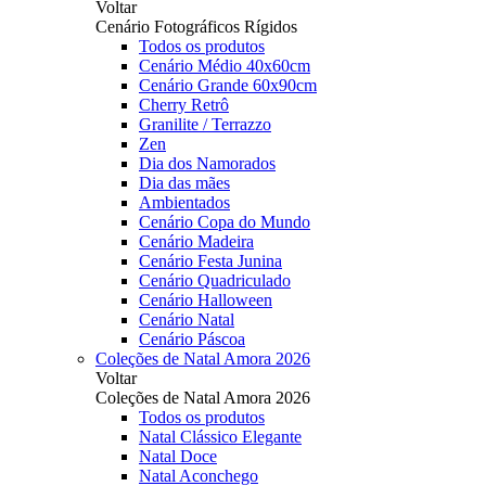
Voltar
Cenário Fotográficos Rígidos
Todos os produtos
Cenário Médio 40x60cm
Cenário Grande 60x90cm
Cherry Retrô
Granilite / Terrazzo
Zen
Dia dos Namorados
Dia das mães
Ambientados
Cenário Copa do Mundo
Cenário Madeira
Cenário Festa Junina
Cenário Quadriculado
Cenário Halloween
Cenário Natal
Cenário Páscoa
Coleções de Natal Amora 2026
Voltar
Coleções de Natal Amora 2026
Todos os produtos
Natal Clássico Elegante
Natal Doce
Natal Aconchego